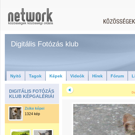
Digitális Fotózás klub
Nyitó
Tagok
Képek
Videók
Hírek
Fórum
L
DIGITÁLIS FOTÓZÁS
Di
KLUB KÉPGALÉRIÁI
Zsike képei
1324 kép