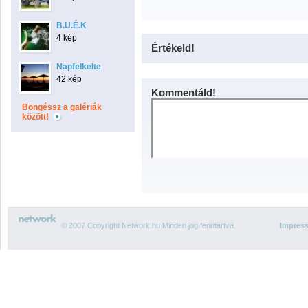
B.U.É.K
4 kép
Értékeld!
Napfelkelte
42 kép
Kommentáld!
Böngéssz a galériák
között!
© 2007 Copyright Network.hu Minden jog fenntartva.
Impres