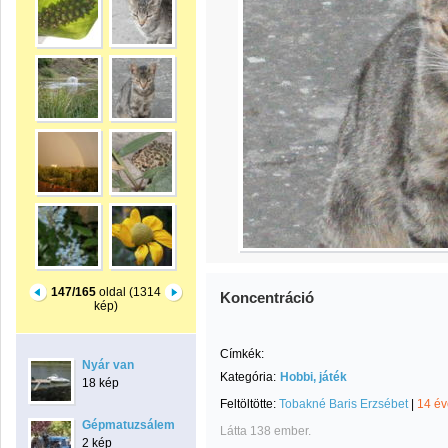
147/165
oldal (1314
Koncentráció
kép)
Címkék:
Nyár van
Kategória:
Hobbi, játék
18 kép
Feltöltötte:
Tobakné Baris Erzsébet
|
14 év
Gépmatuzsálem
Látta 138 ember.
2 kép