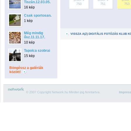
Tiszán.12.03.05.
750
751
753
16 kép
Csak sportosan.
1 kép
Még mindig
VISSZA A(Z) DIGITÁLIS FOTÓZÁS KLUB
ősz.11.11.17.
10 kép
Tapolca szobrai
15 kép
Böngéssz a galériák
között!
© 2007 Copyright Network.hu Minden jog fenntartva.
Impres