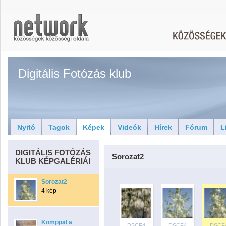
Digitális Fotózás klub
Nyitó
Tagok
Képek
Videók
Hírek
Fórum
L
DIGITÁLIS FOTÓZÁS
Sorozat2
KLUB KÉPGALÉRIÁI
Sorozat2
4 kép
Komppal a
DSCF4
DSCF4
DSCF