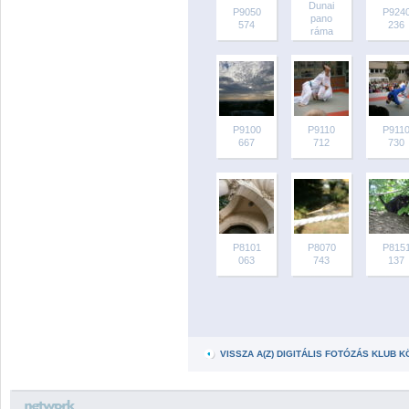
Dunai
P9050
P924
pano
574
236
ráma
P9100
P9110
P911
667
712
730
P8101
P8070
P815
063
743
137
VISSZA A(Z) DIGITÁLIS FOTÓZÁS KLUB