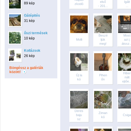
első
lgált
89 kép
zkodó
- 201...
...
Gátépités
31 kép
őszi termések
Beszé
Most
10 kép
Molli
ljük
azt j
meg!
átssz..
Kollázsok
26 kép
Böngéssz a galériák
között!
Hiber
Új la
Pihen
nált
kó
őn
ejtőe..
Deres
Ziman
baju
Csiga
kó
sz