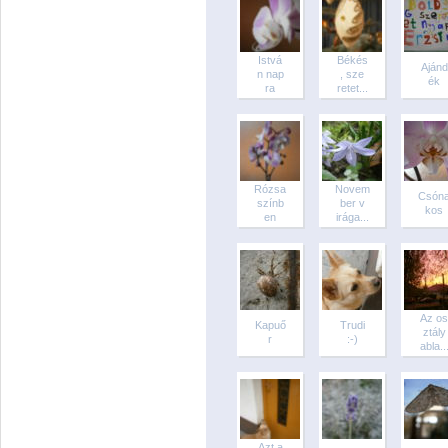
Istvá
Békés
Ajánd
n nap
, sze
ék
ra
retet...
Rózsa
Novem
Csón
színb
ber v
kos
en
irága...
Az os
Kapuő
Trudi
ztály
r
:-)
abla..
Azt a