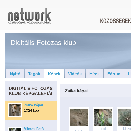
Digitális Fotózás klub
Nyitó
Tagok
Képek
Videók
Hírek
Fórum
L
DIGITÁLIS FOTÓZÁS
Zsike képei
KLUB KÉPGALÉRIÁI
Zsike képei
1324 kép
Vilmos Fotói
Idei
Kiszo
Kapas