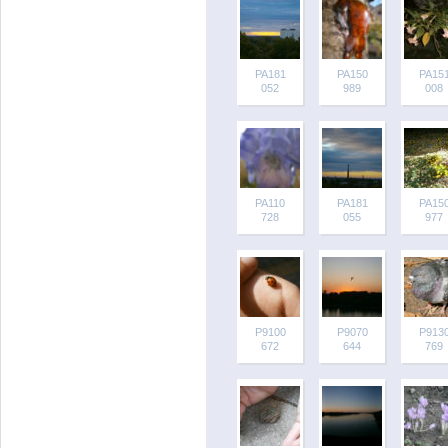
PA181
PA150
PA15
052
989
008
PA110
PA181
PA15
728
055
977
P9100
P9070
P913
672
644
769