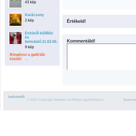
43 kép
Karácsony
2 kép
Értékeld!
Esküvői kiállítás
és
Kommentáld!
bemutató.11.02.06.
9 kép
Böngéssz a galériák
között!
© 2007 Copyright Network.hu Minden jog fenntartva.
Impres