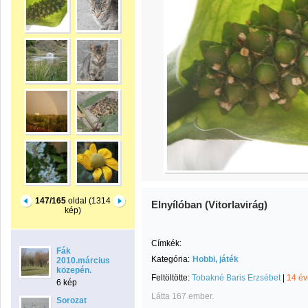
147/165
oldal (1314
Elnyílóban (Vitorlavirág)
kép)
Címkék:
Fák
Kategória:
Hobbi, játék
2010.március
közepén.
Feltöltötte:
Tobakné Baris Erzsébet
|
14 év
6 kép
Látta 167 ember.
Sorozat