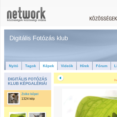
Digitális Fotózás klub
Nyitó
Tagok
Képek
Videók
Hírek
Fórum
L
DIGITÁLIS FOTÓZÁS
Di
KLUB KÉPGALÉRIÁI
Zsike képei
1324 kép