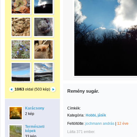
10/63
oldal (503 kép)
Remény sugár.
Karácsony
Címkék:
2 kép
Kategória:
Hobbi, játék
Feltöltötte:
jochmann andrás
|
12 éve
Természeti
képek
Látta 371 ember.
33 kép