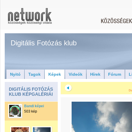
Digitális Fotózás klub
Nyitó
Tagok
Képek
Videók
Hírek
Fórum
L
DIGITÁLIS FOTÓZÁS
Di
KLUB KÉPGALÉRIÁI
Bandi képei
503 kép