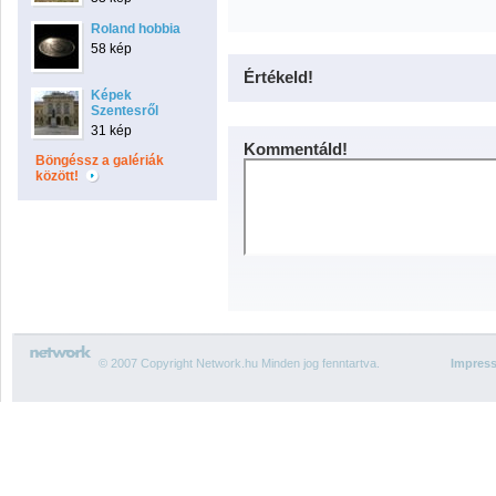
Roland hobbia
58 kép
Értékeld!
Képek
Szentesről
31 kép
Kommentáld!
Böngéssz a galériák
között!
© 2007 Copyright Network.hu Minden jog fenntartva.
Impres