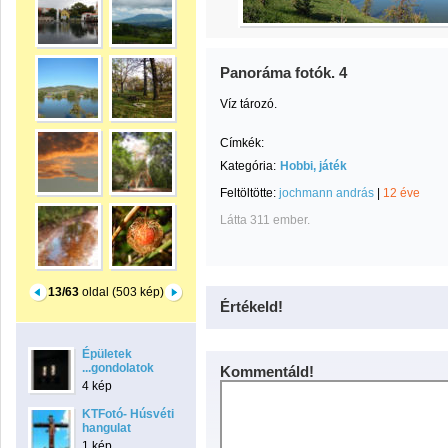
Panoráma fotók. 4
Víz tározó.
Címkék:
Kategória:
Hobbi, játék
Feltöltötte:
jochmann andrás
|
12 éve
Látta 311 ember.
13/63
oldal (503 kép)
Értékeld!
Épületek
...gondolatok
Kommentáld!
4 kép
KTFotó- Húsvéti
hangulat
1 kép