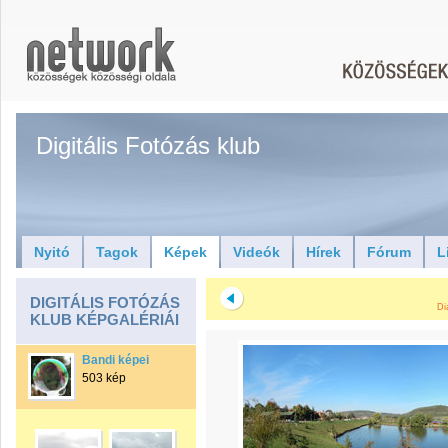
Digitális Fotózás klub
Nyitó
Tagok
Képek
Videók
Hírek
Fórum
L
DIGITÁLIS FOTÓZÁS
Di
KLUB KÉPGALÉRIÁI
Bandi képei
503 kép