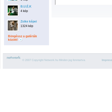
B.U.É.K
4 kép
Zsike képei
1324 kép
Böngéssz a galériák
között!
© 2007 Copyright Network.hu Minden jog fenntartva.
Impres