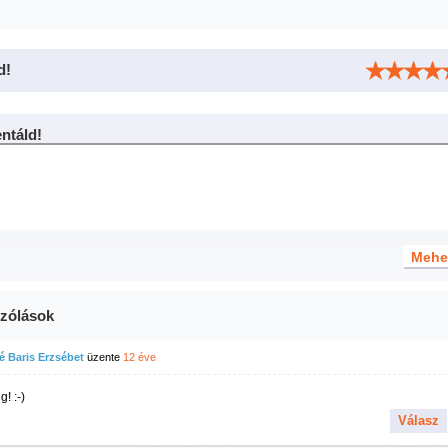
d!
táld!
zólások
 Baris Erzsébet
üzente
12 éve
! :-)
Válasz