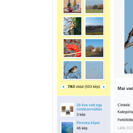
7/63
oldal (503 kép)
Mai vad
20 éve volt egy
Címkék:
rendszerváltás
Kategória
3 kép
Feltöltött
Piroska képei
Látta 312
46 kép