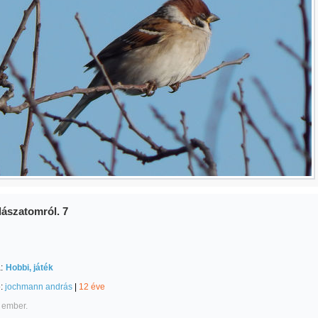
ászatomról. 7
:
Hobbi, játék
e:
jochmann andrás
|
12 éve
 ember.