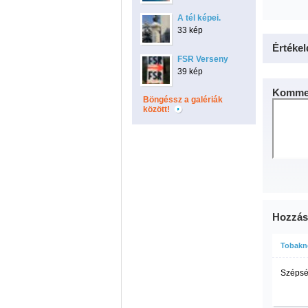
A tél képei.
33 kép
Értékel
FSR Verseny
39 kép
Kommen
Böngéssz a galériák
között!
Hozzás
Tobakné
Szépség