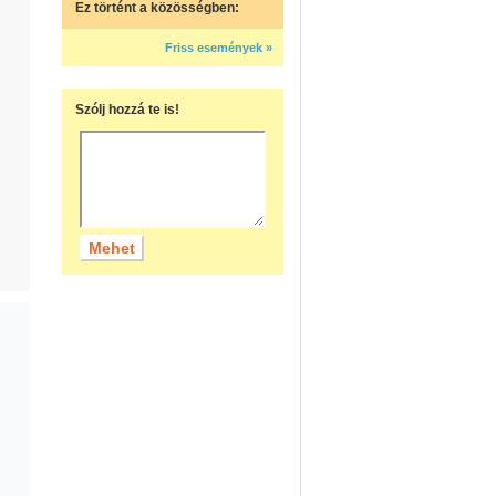
Ez történt a közösségben:
Friss események »
Szólj hozzá te is!