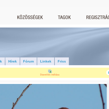
ók
Hírek
Fórum
Linkek
Friss
Diavetítés indítása