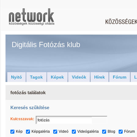
Digitális Fotózás klub
Nyitó
Tagok
Képek
Videók
Hírek
Fórum
L
fotózás találatok
Keresés szűkítése
Kulcsszavak:
Kép
Képgaléria
Videó
Videógaléria
Blog
Fórum