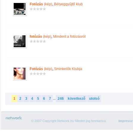
Fotózás
(kép)
,
Bélyeggyűjtő klub
fotózás
(kép)
,
Mindent a fotózásról
Fotózás
(kép)
,
Sminkelők Klubja
1
2
3
4
5
6
7
...
246
következő
utolsó
© 2007 Copyright Network.hu Minden jog fenntartva.
Impress